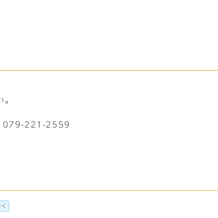
。
い。
79-221-2559
開く