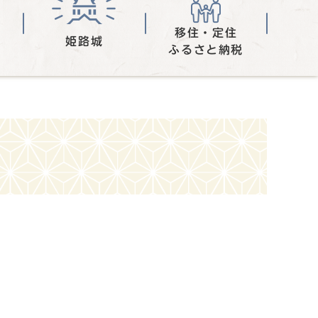
移住・定住
姫路城
ふるさと納税