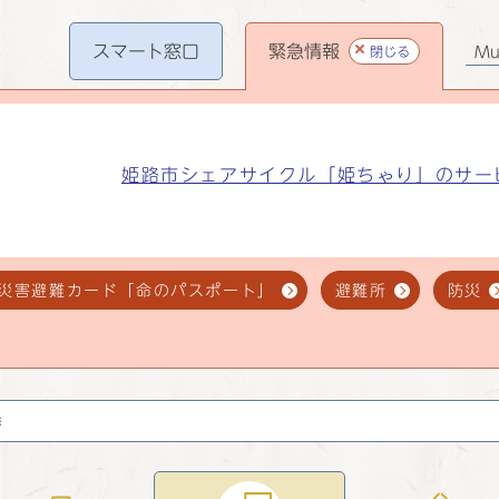
スマート
窓口
緊急情報
閉じる
Mul
姫路市シェアサイクル「姫ちゃり」のサー
災害避難カード「命のパスポート」
避難所
防災