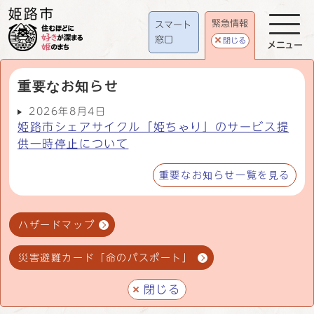
緊急情報
スマート
窓口
閉じる
メニュー
重要なお知らせ
2026年8月4日
姫路市シェアサイクル「姫ちゃり」のサービス提
供一時停止について
重要なお知らせ一覧を見る
ハザードマップ
災害避難カード「命のパスポート」
閉じる