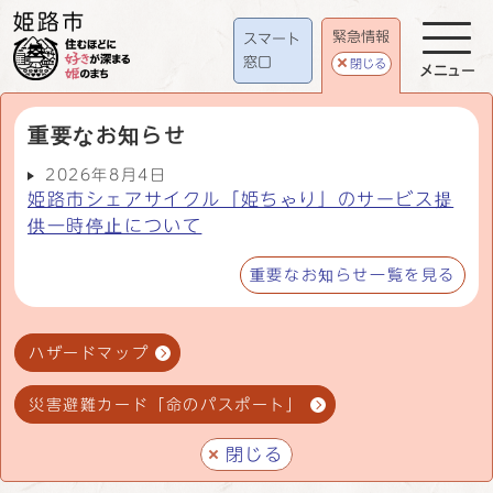
緊急情報
スマート
窓口
閉じる
メニュー
重要なお知らせ
2026年8月4日
姫路市シェアサイクル「姫ちゃり」のサービス提
供一時停止について
重要なお知らせ一覧を見る
ハザードマップ
災害避難カード「命のパスポート」
閉じる