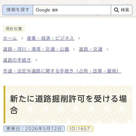
情報を探す
検索
現在位置
ホーム
産業・経済・ビジネス
道路・河川・港湾・交通・公園
道路・交通
道路の手続き
市道・法定外道路に関する手続き（占用・改築・掘削）
新たに道路掘削許可を受ける場
合
更新日：
2026年5月12日
ID:1657