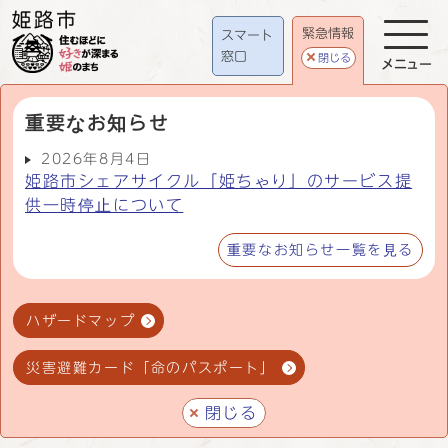
緊急情報
スマート
窓口
閉じる
メニュー
重要なお知らせ
2026年8月4日
姫路市シェアサイクル「姫ちゃり」のサービス提
供一時停止について
重要なお知らせ一覧を見る
ハザードマップ
災害避難カード「命のパスポート」
閉じる