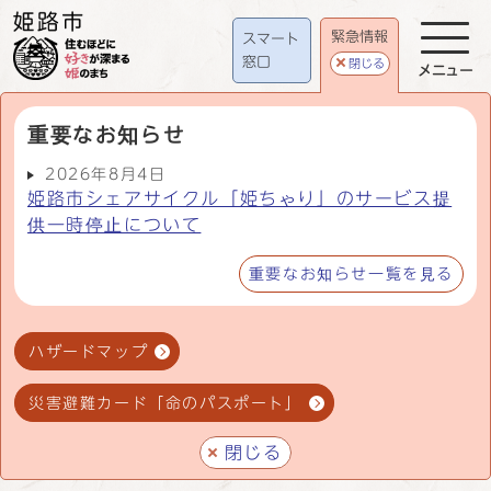
緊急情報
スマート
窓口
閉じる
メニュー
重要なお知らせ
2026年8月4日
姫路市シェアサイクル「姫ちゃり」のサービス提
供一時停止について
重要なお知らせ一覧を見る
ハザードマップ
災害避難カード「命のパスポート」
閉じる