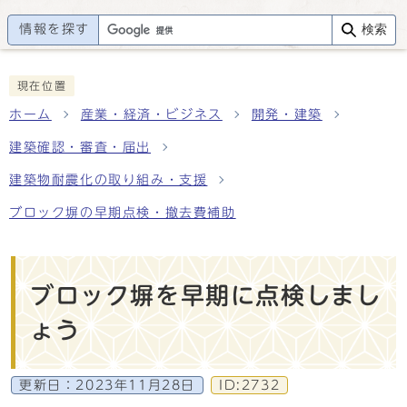
情報を探す
検索
現在位置
ホーム
産業・経済・ビジネス
開発・建築
建築確認・審査・届出
建築物耐震化の取り組み・支援
ブロック塀の早期点検・撤去費補助
ブロック塀を早期に点検しまし
ょう
更新日：
2023年11月28日
ID:2732