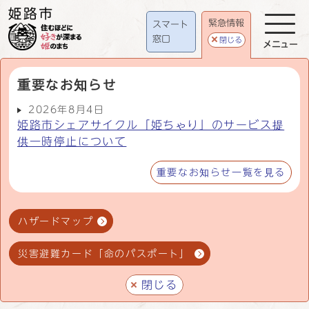
緊急情報
スマート
窓口
閉じる
メニュー
重要なお知らせ
2026年8月4日
姫路市シェアサイクル「姫ちゃり」のサービス提
供一時停止について
重要なお知らせ一覧を見る
ハザードマップ
災害避難カード「命のパスポート」
閉じる