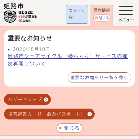
緊急情報
スマート
窓口
閉じる
メニュー
重要なお知らせ
2026年8月10日
姫路市シェアサイクル「姫ちゃり」サービスの順
次再開について
重要なお知らせ一覧を見る
ハザードマップ
災害避難カード「命のパスポート」
閉じる