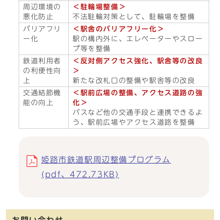
周辺環境の
＜駐輪場整備＞
悪化防止
不法駐輪対策として、駐輪場を整備
バリアフリ
＜駅舎のバリアフリー化＞
ー化
駅の構内外に、エレベーターやスロー
プ等を整備
鉄道利用者
＜反対側アクセス強化、駅舎等の改良
の利便性向
＞
上
新たな改札口の整備や駅舎等の改良
交通結節機
＜駅前広場の整備、アクセス道路の強
能の向上
化＞
バスなど他の交通手段と連携できるよ
う、駅前広場やアクセス道路を整備
姫路市鉄道駅周辺整備プログラム
(pdf、472.73KB)