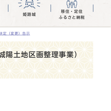
移住・定住
姫路城
ふるさと納税
決定（変更）告示
城陽土地区画整理事業）