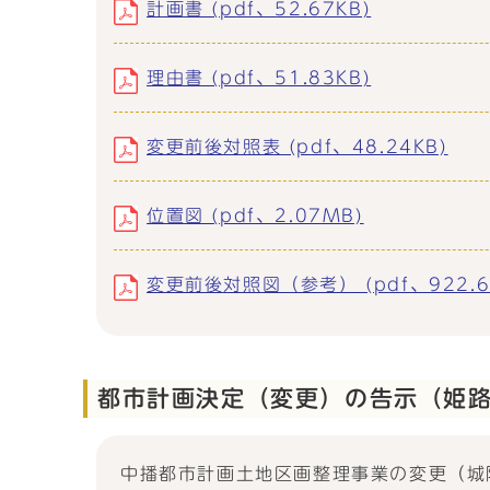
計画書 (pdf、52.67KB)
理由書 (pdf、51.83KB)
変更前後対照表 (pdf、48.24KB)
位置図 (pdf、2.07MB)
変更前後対照図（参考） (pdf、922.6
都市計画決定（変更）の告示（姫
中播都市計画土地区画整理事業の変更（城