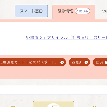
スマート
窓口
緊急情報
閉じる
Mul
姫路市シェアサイクル「姫ちゃり」のサー
災害避難カード「命のパスポート」
避難所
防災