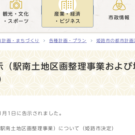
観光・文化
産業・経済
市政情報
・スポーツ
・ビジネス
市計画・まちづくり
各種計画・プラン
姫路市の都市計画
示（駅南土地区画整理事業および
）
1月1日に告示されました。
（駅南土地区画整理事業）について（姫路市決定）