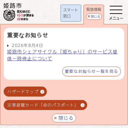
緊急情報
スマート
窓口
閉じる
メニュー
重要なお知らせ
2026年8月4日
姫路市シェアサイクル「姫ちゃり」のサービス提
供一時停止について
重要なお知らせ一覧を見る
ハザードマップ
災害避難カード「命のパスポート」
閉じる