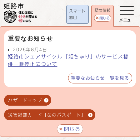
緊急情報
スマート
窓口
閉じる
メニュー
重要なお知らせ
2026年8月4日
姫路市シェアサイクル「姫ちゃり」のサービス提
供一時停止について
重要なお知らせ一覧を見る
ハザードマップ
災害避難カード「命のパスポート」
閉じる