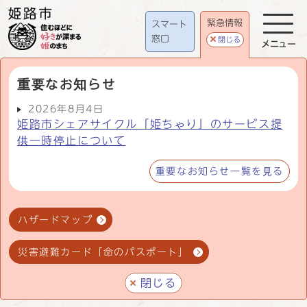
緊急情報
スマート
窓口
閉じる
メニュー
重要なお知らせ
2026年8月4日
姫路市シェアサイクル「姫ちゃり」のサービス提
供一時停止について
重要なお知らせ一覧を見る
ハザードマップ
災害避難カード「命のパスポート」
閉じる