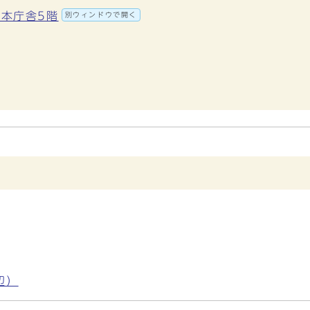
 本庁舎5階
別ウィンドウで開く
辺）