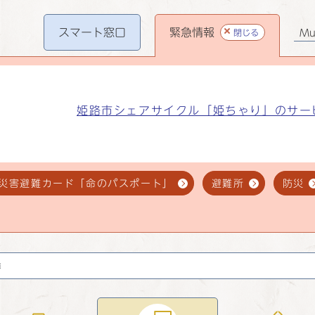
スマート
窓口
緊急情報
閉じる
Mul
姫路市シェアサイクル「姫ちゃり」のサー
災害避難カード「命のパスポート」
避難所
防災