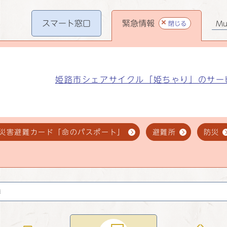
スマート
窓口
緊急情報
閉じる
Mul
姫路市シェアサイクル「姫ちゃり」のサー
災害避難カード「命のパスポート」
避難所
防災