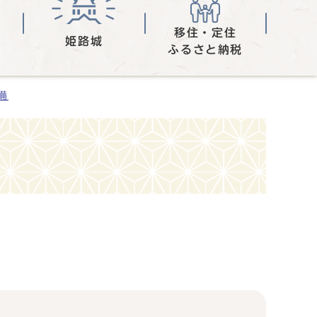
移住・定住
姫路城
ふるさと納税
備