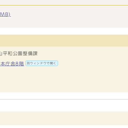
MB)
山平和公園整備課
 本庁舎8階
別ウィンドウで開く