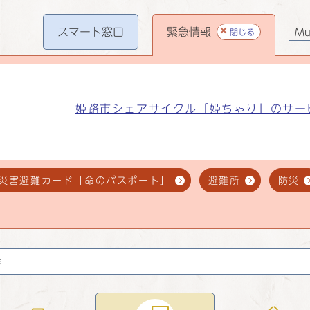
スマート
窓口
緊急情報
閉じる
Mul
姫路市シェアサイクル「姫ちゃり」のサー
災害避難カード「命のパスポート」
避難所
防災