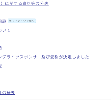
業）に関する資料等の公表
開設
別ウィンドウで開く
ついて
図
ングライツスポンサー及び愛称が決定しました
況
計の概要