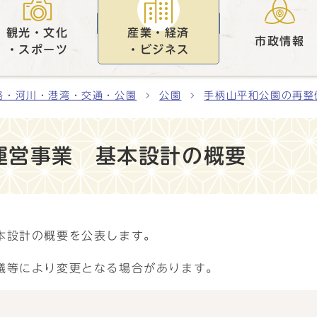
観光・文化
産業・経済
市政情報
・スポーツ
・ビジネス
路・河川・港湾・交通・公園
公園
手柄山平和公園の再整
運営事業 基本設計の概要
本設計の概要を公表します。
議等により変更となる場合があります。