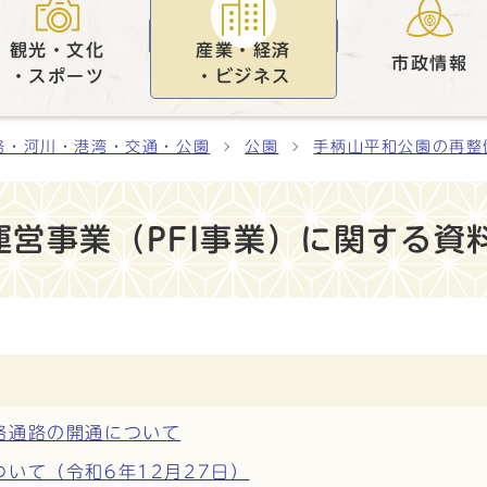
観光・文化
産業・経済
市政情報
・スポーツ
・ビジネス
路・河川・港湾・交通・公園
公園
手柄山平和公園の再整
営事業（PFI事業）に関する資
絡通路の開通について
いて（令和6年12月27日）