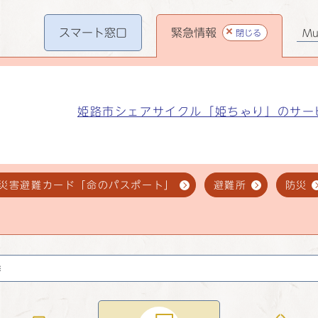
スマート
窓口
緊急情報
閉じる
Mul
姫路市シェアサイクル「姫ちゃり」のサー
災害避難カード「命のパスポート」
避難所
防災