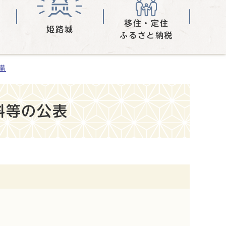
移住・定住
姫路城
ふるさと納税
備
料等の公表