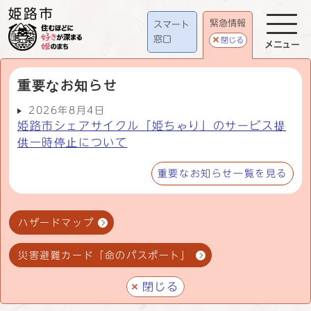
緊急情報
スマート
窓口
閉じる
メニュー
重要なお知らせ
2026年8月4日
姫路市シェアサイクル「姫ちゃり」のサービス提
供一時停止について
重要なお知らせ一覧を見る
ハザードマップ
災害避難カード「命のパスポート」
閉じる