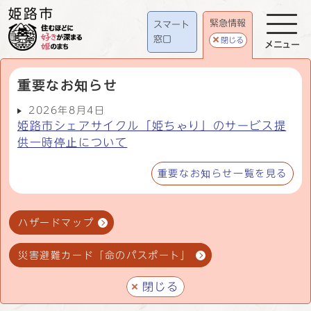
緊急情報
スマート
窓口
閉じる
メニュー
重要なお知らせ
2026年8月4日
姫路市シェアサイクル「姫ちゃり」のサービス提
供一時停止について
重要なお知らせ一覧を見る
ハザードマップ
災害避難カード「命のパスポート」
閉じる