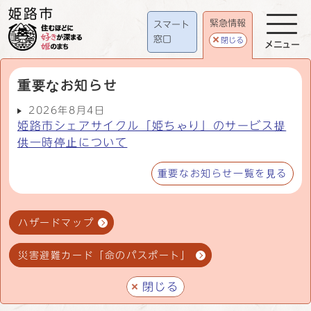
緊急情報
スマート
窓口
閉じる
メニュー
重要なお知らせ
2026年8月4日
姫路市シェアサイクル「姫ちゃり」のサービス提
供一時停止について
重要なお知らせ一覧を見る
ハザードマップ
災害避難カード「命のパスポート」
閉じる