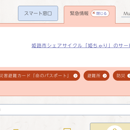
スマート
窓口
緊急情報
閉じる
Mul
姫路市シェアサイクル「姫ちゃり」のサー
災害避難カード「命のパスポート」
避難所
防災