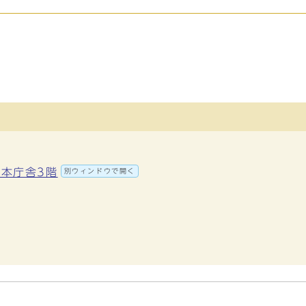
 本庁舎3階
別ウィンドウで開く