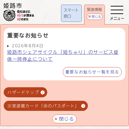
緊急情報
スマート
窓口
閉じる
メニュー
重要なお知らせ
2026年8月4日
姫路市シェアサイクル「姫ちゃり」のサービス提
供一時停止について
重要なお知らせ一覧を見る
ハザードマップ
災害避難カード「命のパスポート」
閉じる