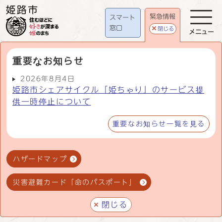
緊急情報
スマート
窓口
閉じる
メニュー
重要なお知らせ
2026年8月4日
姫路市シェアサイクル「姫ちゃり」のサービス提
供一時停止について
重要なお知らせ一覧を見る
ハザードマップ
災害避難カード「命のパスポート」
閉じる