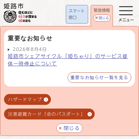
緊急情報
スマート
窓口
閉じる
メニュー
重要なお知らせ
2026年8月4日
姫路市シェアサイクル「姫ちゃり」のサービス提
供一時停止について
重要なお知らせ一覧を見る
ハザードマップ
災害避難カード「命のパスポート」
閉じる