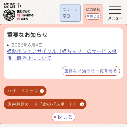
緊急情報
スマート
窓口
閉じる
メニュー
重要なお知らせ
2026年8月4日
姫路市シェアサイクル「姫ちゃり」のサービス提
供一時停止について
重要なお知らせ一覧を見る
ハザードマップ
災害避難カード「命のパスポート」
閉じる