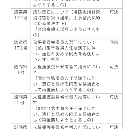
ようとするもの］
議案第
議決更正について（姫路市姫路東
可決
172号
消防署新築（建築）工事請負契約
に係る議決更正）
［契約金額を増額しようとするも
の］
議案第
公平委員会委員の選任について
同意
173号
［前川敏幸委員の任期満了に伴
い、適任と認める同氏を再任しよ
うとするもの］
諮問第
人権擁護委員候補者の推薦につい
可決
1号
て
［岡本雅弘委員の任期満了に伴
い、適任と認める同氏を候補者と
して再推薦しようとするもの］
諮問第
人権擁護委員候補者の推薦につい
可決
2号
て
［加堂雅男委員の任期満了に伴
い、適任と認める同氏を候補者と
して再推薦しようとするもの］
諮問第
人権擁護委員候補者の推薦につい
可決