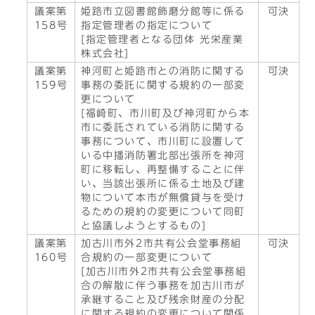
議案第
姫路市立図書館飾磨分館等に係る
可決
158号
指定管理者の指定について
[指定管理者となる団体 光栄産業
株式会社]
議案第
神河町と姫路市との消防に関する
可決
159号
事務の委託に関する規約の一部変
更について
[福崎町、市川町及び神河町から本
市に委託されている消防に関する
事務について、市川町に設置して
いる中播消防署北部出張所を神河
町に移転し、再整備することに伴
い、当該出張所に係る土地及び建
物について本市が無償貸与を受け
るための規約の変更について同町
と協議しようとするもの]
議案第
加古川市外2市共有公会堂事務組
可決
160号
合規約の一部変更について
[加古川市外2市共有公会堂事務組
合の解散に伴う事務を加古川市が
承継すること及び残余財産の分配
に関する規約の変更について関係