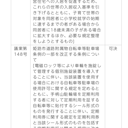
営住宅への入居を促進するため、
これらの世帯の入居収入基準を引
き下げるとともに、子育て世帯の
対象を同居者に小学校就学の始期
に達するまでの者がある場合から
同居者に18歳未満の子がある場合
に拡大するほか、必要な規定整理
をしようとするもの]
議案第
姫路市道路附属物自転車等駐車場
可決
148号
条例の一部を改正する条例につい
て
[電磁ロック等により車輪を施錠し
て管理する個別施錠装置を導入す
ることに伴い、当該装置を使用す
る場合における自転車等駐車場の
使用許可に関する規定を定めると
ともに、手柄山駐輪場を定期利用
する者に対して定期利用を証する
自転車等に貼付するシール形式の
ものを発行することに伴い、定期
利用券に関する規定を定期利用券
と当該シール形式のものを包括す