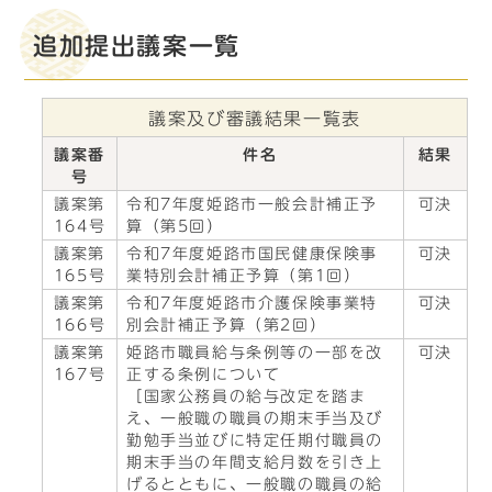
追加提出議案一覧
議案及び審議結果一覧表
議案番
件名
結果
号
議案第
令和7年度姫路市一般会計補正予
可決
164号
算（第5回）
議案第
令和7年度姫路市国民健康保険事
可決
165号
業特別会計補正予算（第1回）
議案第
令和7年度姫路市介護保険事業特
可決
166号
別会計補正予算（第2回）
議案第
姫路市職員給与条例等の一部を改
可決
167号
正する条例について
［国家公務員の給与改定を踏ま
え、一般職の職員の期末手当及び
勤勉手当並びに特定任期付職員の
期末手当の年間支給月数を引き上
げるとともに、一般職の職員の給