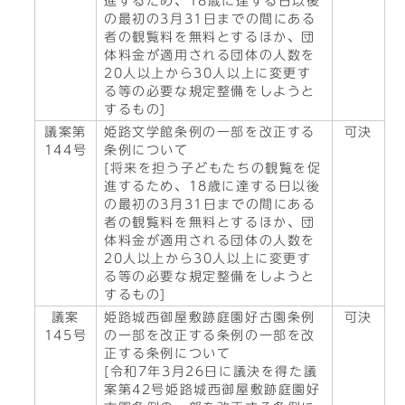
進するため、18歳に達する日以後
の最初の3月31日までの間にある
者の観覧料を無料とするほか、団
体料金が適用される団体の人数を
20人以上から30人以上に変更す
る等の必要な規定整備をしようと
するもの]
議案第
姫路文学館条例の一部を改正する
可決
144号
条例について
[将来を担う子どもたちの観覧を促
進するため、18歳に達する日以後
の最初の3月31日までの間にある
者の観覧料を無料とするほか、団
体料金が適用される団体の人数を
20人以上から30人以上に変更す
る等の必要な規定整備をしようと
するもの]
議案
姫路城西御屋敷跡庭園好古園条例
可決
145号
の一部を改正する条例の一部を改
正する条例について
[令和7年3月26日に議決を得た議
案第42号姫路城西御屋敷跡庭園好