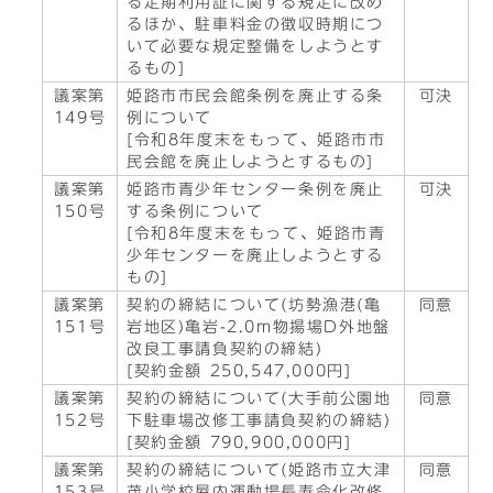
る定期利用証に関する規定に改め
るほか、駐車料金の徴収時期につ
いて必要な規定整備をしようとす
るもの]
議案第
姫路市市民会館条例を廃止する条
可決
149号
例について
[令和8年度末をもって、姫路市市
民会館を廃止しようとするもの]
議案第
姫路市青少年センター条例を廃止
可決
150号
する条例について
[令和8年度末をもって、姫路市青
少年センターを廃止しようとする
もの]
議案第
契約の締結について(坊勢漁港(亀
同意
151号
岩地区)亀岩-2.0m物揚場D外地盤
改良工事請負契約の締結)
[契約金額 250,547,000円]
議案第
契約の締結について(大手前公園地
同意
152号
下駐車場改修工事請負契約の締結)
[契約金額 790,900,000円]
議案第
契約の締結について(姫路市立大津
同意
153号
茂小学校屋内運動場長寿命化改修