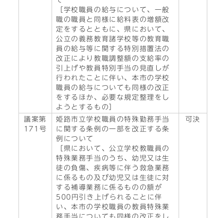
て
［学校職員の給与について、一般
職の職員と同様に給料表の増額改
定をするとともに、県において、
公立の義務教育諸学校等の教育職
員の給与等に関する特別措置法の
改正により教職調整額の支給率の
引上げや教員特別手当の見直しが
行われたことに伴い、本市の学校
職員の給与についても同様の改正
をするほか、必要な規定整理をし
ようとするもの］
議案第
姫路市立学校職員の特殊勤務手当
可決
171号
に関する条例の一部を改正する条
例について
［県において、公立学校教職員の
特殊業務手当のうち、幼児又は生
徒の負傷、疾病等に伴う救急業務
に係るもの及び幼児又は生徒に対
する補導業務に係るものの額が
500円引き上げられることに伴
い、本市の学校職員の教員特殊業
務手当についても同様の改正をし