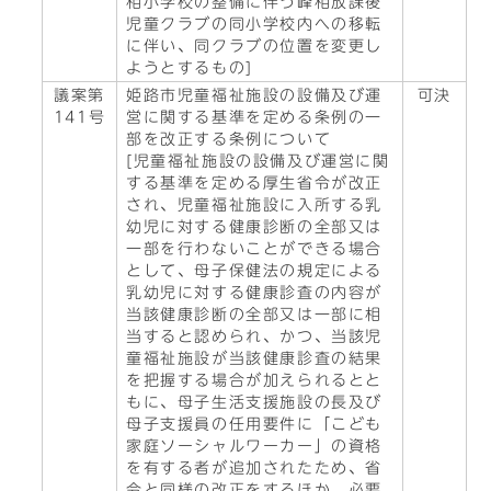
相小学校の整備に伴う峰相放課後
児童クラブの同小学校内への移転
に伴い、同クラブの位置を変更し
ようとするもの]
議案第
姫路市児童福祉施設の設備及び運
可決
141号
営に関する基準を定める条例の一
部を改正する条例について
[児童福祉施設の設備及び運営に関
する基準を定める厚生省令が改正
され、児童福祉施設に入所する乳
幼児に対する健康診断の全部又は
一部を行わないことができる場合
として、母子保健法の規定による
乳幼児に対する健康診査の内容が
当該健康診断の全部又は一部に相
当すると認められ、かつ、当該児
童福祉施設が当該健康診査の結果
を把握する場合が加えられるとと
もに、母子生活支援施設の長及び
母子支援員の任用要件に「こども
家庭ソーシャルワーカー」の資格
を有する者が追加されたため、省
令と同様の改正をするほか、必要