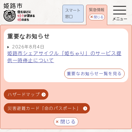
緊急情報
スマート
窓口
閉じる
メニュー
重要なお知らせ
2026年8月4日
姫路市シェアサイクル「姫ちゃり」のサービス提
供一時停止について
重要なお知らせ一覧を見る
ハザードマップ
災害避難カード「命のパスポート」
閉じる