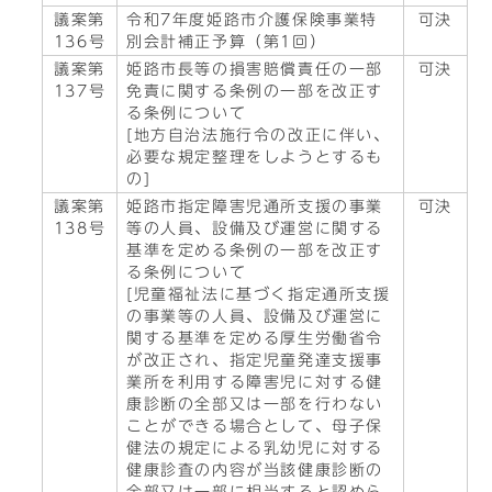
議案第
令和7年度姫路市介護保険事業特
可決
136号
別会計補正予算（第1回）
議案第
姫路市長等の損害賠償責任の一部
可決
137号
免責に関する条例の一部を改正す
る条例について
[地方自治法施行令の改正に伴い、
必要な規定整理をしようとするも
の]
議案第
姫路市指定障害児通所支援の事業
可決
138号
等の人員、設備及び運営に関する
基準を定める条例の一部を改正す
る条例について
[児童福祉法に基づく指定通所支援
の事業等の人員、設備及び運営に
関する基準を定める厚生労働省令
が改正され、指定児童発達支援事
業所を利用する障害児に対する健
康診断の全部又は一部を行わない
ことができる場合として、母子保
健法の規定による乳幼児に対する
健康診査の内容が当該健康診断の