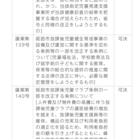
全部又は一部に相当すると認めら
れ、かつ、当該指定児童発達支援
事業所が当該健康診査の結果を把
握する場合が加えられたため、省
令と同様の改正をしようとするも
の]
議案第
姫路市放課後児童健全育成事業の
可決
139号
設備及び運営に関する基準を定め
る条例等の一部を改正する条例に
ついて[児童福祉法、学校教育法及
び就学前の子どもに関する教育、
保育等の総合的な提供の推進に関
する法律の改正に伴い、必要な規
定整理をしようとするもの]
議案第
姫路市放課後児童クラブ条例の一
可決
140号
部を改正する条例について
[人件費及び物件費の高騰に伴う放
課後児童クラブの運営経費の増加
を踏まえ、放課後児童支援員等の
確保、備品の充実及び利用者負担
の適正化を図るため、利用者負担
金の額を引き上げるとともに、峰