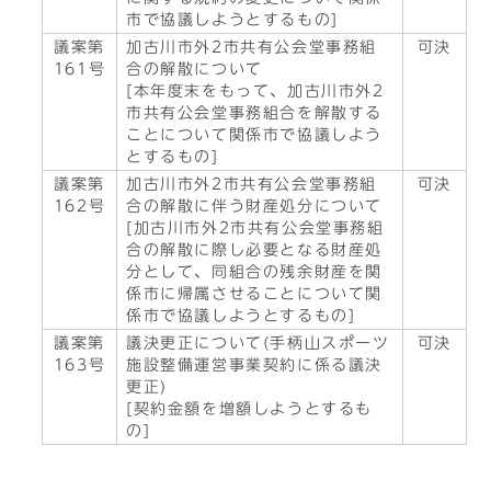
市で協議しようとするもの]
議案第
加古川市外2市共有公会堂事務組
可決
161号
合の解散について
[本年度末をもって、加古川市外2
市共有公会堂事務組合を解散する
ことについて関係市で協議しよう
とするもの]
議案第
加古川市外2市共有公会堂事務組
可決
162号
合の解散に伴う財産処分について
[加古川市外2市共有公会堂事務組
合の解散に際し必要となる財産処
分として、同組合の残余財産を関
係市に帰属させることについて関
係市で協議しようとするもの]
議案第
議決更正について(手柄山スポーツ
可決
163号
施設整備運営事業契約に係る議決
更正)
[契約金額を増額しようとするも
の]