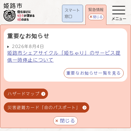
緊急情報
スマート
窓口
閉じる
メニュー
重要なお知らせ
2026年8月4日
姫路市シェアサイクル「姫ちゃり」のサービス提
供一時停止について
重要なお知らせ一覧を見る
ハザードマップ
災害避難カード「命のパスポート」
閉じる