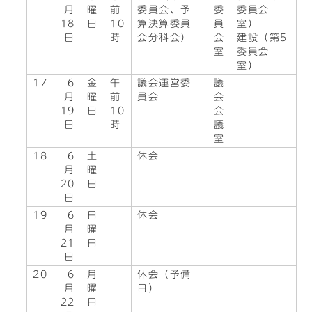
月
曜
前
委員会、予
委
委員会
18
日
10
算決算委員
員
室）
日
時
会分科会）
会
建設（第5
室
委員会
室）
17
6
金
午
議会運営委
議
月
曜
前
員会
会
19
日
10
会
日
時
議
室
18
6
土
休会
月
曜
20
日
日
19
6
日
休会
月
曜
21
日
日
20
6
月
休会（予備
月
曜
日）
22
日