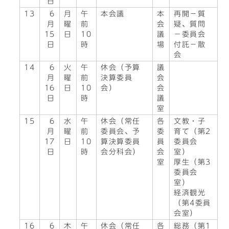
日
13
6
月
午
本会議
本
再開－質
月
曜
前
会
疑、質問
15
日
10
議
－委員会
日
時
場
付託－散
会
14
6
火
午
休会（予算
議
月
曜
前
決算委員
会
16
日
10
会）
会
日
時
議
室
15
6
水
午
休会（常任
各
文教・子
月
曜
前
委員会、予
委
育て（第2
17
日
10
算決算委員
員
委員会
日
時
会分科会）
会
室）
室
厚生（第3
委員会
室）
経済観光
（第4委員
会室）
16
6
木
午
休会（常任
各
総務（第1