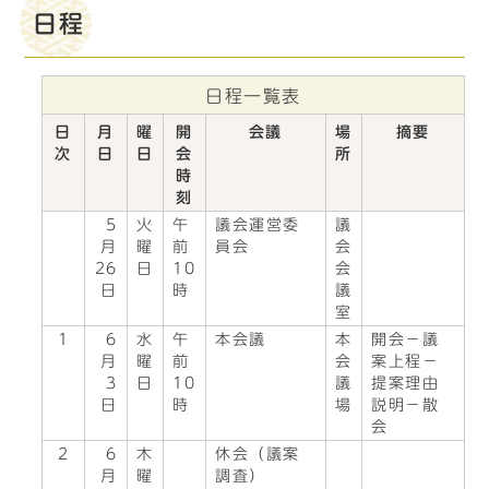
日程
日程一覧表
日
月
曜
開
会議
場
摘要
次
日
日
会
所
時
刻
5
火
午
議会運営委
議
月
曜
前
員会
会
26
日
10
会
日
時
議
室
1
6
水
午
本会議
本
開会－議
月
曜
前
会
案上程－
3
日
10
議
提案理由
日
時
場
説明－散
会
2
6
木
休会（議案
月
曜
調査）