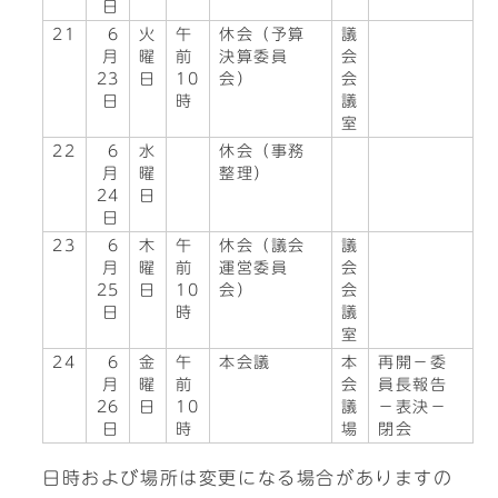
日
21
6
火
午
休会（予算
議
月
曜
前
決算委員
会
23
日
10
会）
会
日
時
議
室
22
6
水
休会（事務
月
曜
整理）
24
日
日
23
6
木
午
休会（議会
議
月
曜
前
運営委員
会
25
日
10
会）
会
日
時
議
室
24
6
金
午
本会議
本
再開－委
月
曜
前
会
員長報告
26
日
10
議
－表決－
日
時
場
閉会
日時および場所は変更になる場合がありますの