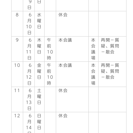
9
日
日
8
6
水
休会
月
曜
10
日
日
9
6
木
午
本会議
本
再開－質
月
曜
前
会
疑、質問
11
日
10
議
－散会
日
時
場
10
6
金
午
本会議
本
再開－質
月
曜
前
会
疑、質問
12
日
10
議
－散会
日
時
場
11
6
土
休会
月
曜
13
日
日
12
6
日
休会
月
曜
14
日