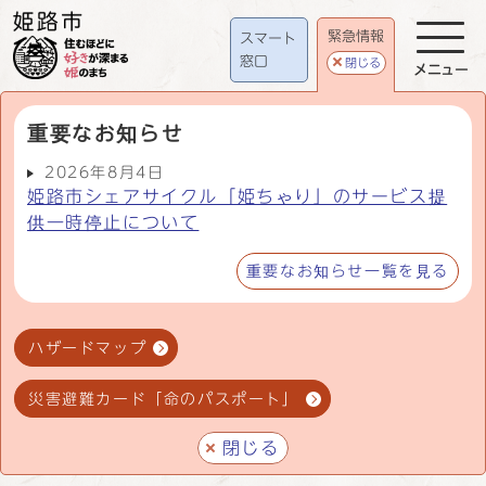
緊急情報
スマート
窓口
閉じる
メニュー
重要なお知らせ
2026年8月4日
姫路市シェアサイクル「姫ちゃり」のサービス提
供一時停止について
重要なお知らせ一覧を見る
ハザードマップ
災害避難カード「命のパスポート」
閉じる