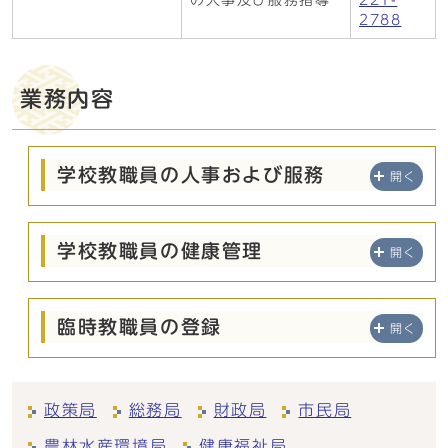
の人事及び服務指導
221-
2788
業務内容
学校教職員の人事および服務
開く
学校教職員の健康管理
開く
臨時教職員の登録
開く
政策局
総務局
財政局
市民局
農林水産環境局
健康福祉局