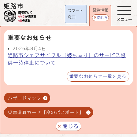
緊急情報
スマート
窓口
閉じる
メニュー
重要なお知らせ
2026年8月4日
姫路市シェアサイクル「姫ちゃり」のサービス提
供一時停止について
重要なお知らせ一覧を見る
ハザードマップ
災害避難カード「命のパスポート」
閉じる