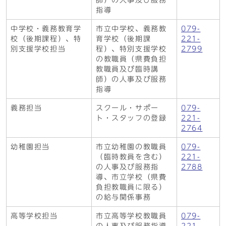
師）の人事及び服務
指導
中学校・義務教育学
市立中学校、義務教
079-
校（後期課程）、特
育学校（後期課
221-
別支援学校担当
程）、特別支援学校
2799
の教職員（県費負担
教職員及び臨時講
師）の人事及び服務
指導
義務担当
スクール・サポー
079-
ト・スタッフの登録
221-
2764
幼稚園担当
市立幼稚園の教職員
079-
（臨時教員を含む）
221-
の人事及び服務指
2788
導、市立学校（県費
負担教職員に限る）
の給与関係事務
高等学校担当
市立高等学校教職員
079-