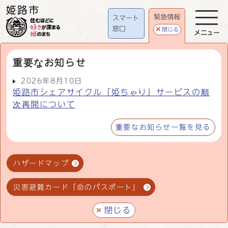
緊急情報
スマート
窓口
閉じる
メニュー
重要なお知らせ
2026年8月10日
姫路市シェアサイクル「姫ちゃり」サービスの順
次再開について
重要なお知らせ一覧を見る
ハザードマップ
災害避難カード「命のパスポート」
閉じる