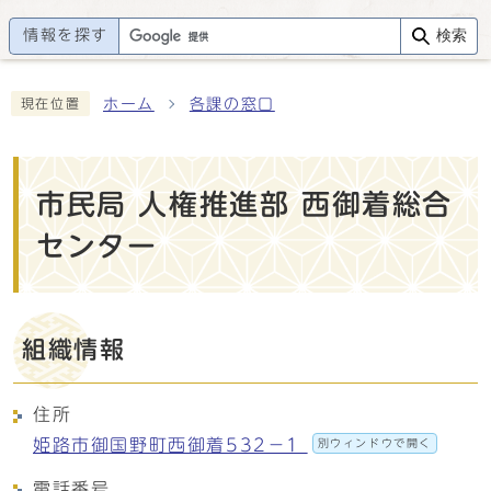
情報を探す
検索
ホーム
各課の窓口
現在位置
市民局 人権推進部 西御着総合
センター
組織情報
住所
姫路市御国野町西御着532－1
別ウィンドウで開く
電話番号