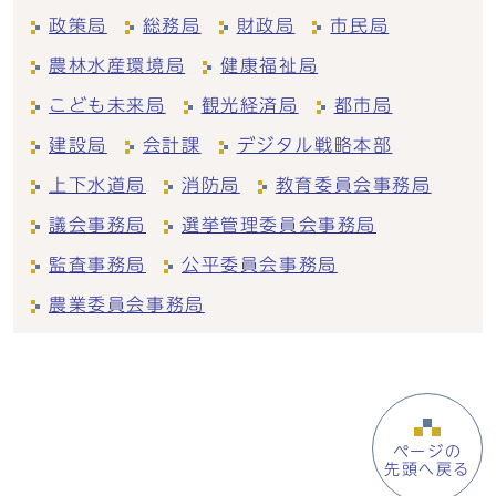
政策局
総務局
財政局
市民局
農林水産環境局
健康福祉局
こども未来局
観光経済局
都市局
建設局
会計課
デジタル戦略本部
上下水道局
消防局
教育委員会事務局
議会事務局
選挙管理委員会事務局
監査事務局
公平委員会事務局
農業委員会事務局
ページの
先頭へ戻る