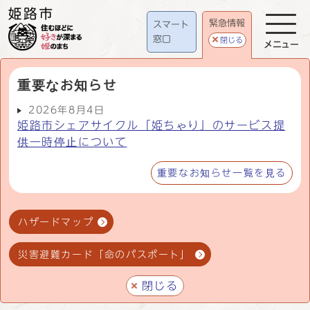
緊急情報
スマート
窓口
閉じる
メニュー
重要なお知らせ
2026年8月4日
姫路市シェアサイクル「姫ちゃり」のサービス提
供一時停止について
重要なお知らせ一覧を見る
ハザードマップ
災害避難カード「命のパスポート」
閉じる