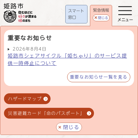
緊急情報
スマート
窓口
閉じる
メニュー
重要なお知らせ
2026年8月4日
姫路市シェアサイクル「姫ちゃり」のサービス提
供一時停止について
重要なお知らせ一覧を見る
ハザードマップ
災害避難カード「命のパスポート」
閉じる