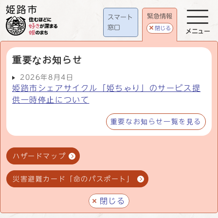
緊急情報
スマート
窓口
閉じる
メニュー
重要なお知らせ
2026年8月4日
姫路市シェアサイクル「姫ちゃり」のサービス提
供一時停止について
重要なお知らせ一覧を見る
ハザードマップ
災害避難カード「命のパスポート」
閉じる