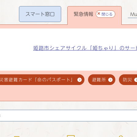
スマート
窓口
緊急情報
閉じる
Mul
姫路市シェアサイクル「姫ちゃり」のサー
災害避難カード「命のパスポート」
避難所
防災