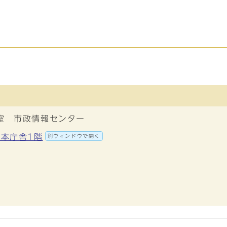
室 市政情報センター
 本庁舎1階
別ウィンドウで開く