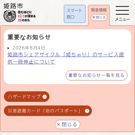
緊急情報
スマート
窓口
閉じる
メニュー
重要なお知らせ
2026年8月4日
姫路市シェアサイクル「姫ちゃり」のサービス提
供一時停止について
重要なお知らせ一覧を見る
ハザードマップ
災害避難カード「命のパスポート」
閉じる