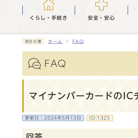
くらし・手続き
安全・安心
ホーム
FAQ
現在位置
FAQ
マイナンバーカードのI
更新日：
2024年5月13日
ID:1325
回答