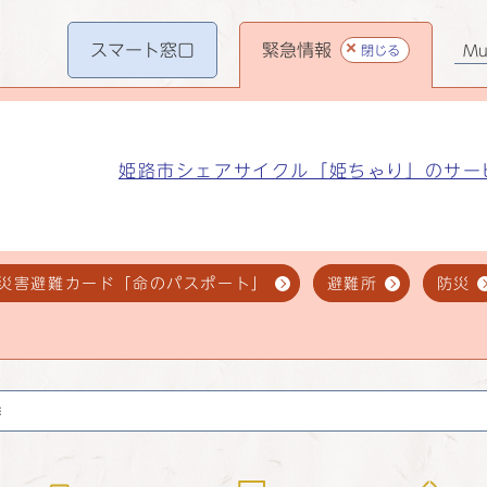
スマート
窓口
緊急情報
閉じる
Mul
姫路市シェアサイクル「姫ちゃり」のサー
災害避難カード「命のパスポート」
避難所
防災