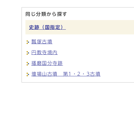
同じ分類から探す
史跡（国指定）
瓢塚古墳
円教寺境内
播磨国分寺跡
壇場山古墳 第1・2・3古墳