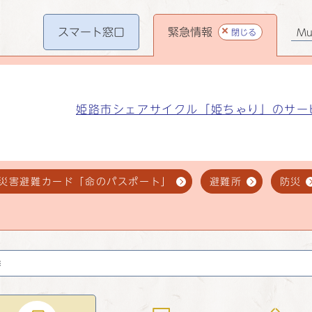
スマート
窓口
緊急情報
閉じる
Mul
姫路市シェアサイクル「姫ちゃり」のサー
災害避難カード「命のパスポート」
避難所
防災