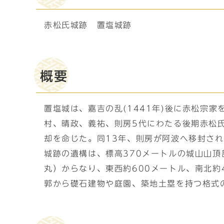
赤松氏城跡 置塩城跡
概要
置塩城は、嘉吉の乱(1441年)後に赤松宗
村、晴政、義祐、則房5代にわたる後期赤松氏
却を命じた。同13年、則房が阿波へ移封さ
城跡の遺構は、標高370メートルの城山山
丸）からなり、東西約600メートル、南北約
郭から礎石建物や庭園、築地土塁を持つ格式