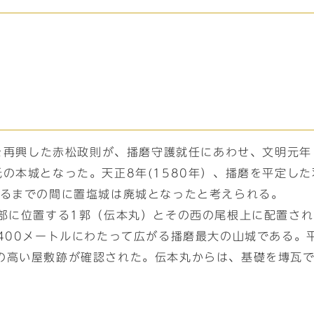
家を再興した赤松政則が、播磨守護就任にあわせ、文明元年
の本城となった。天正8年(1580年）、播磨を平定し
れるまでの間に置塩城は廃城となったと考えられる。
頂部に位置する1郭（伝本丸）とその西の尾根上に配置され
400メートルにわたって広がる播磨最大の山城である。
の高い屋敷跡が確認された。伝本丸からは、基礎を塼瓦