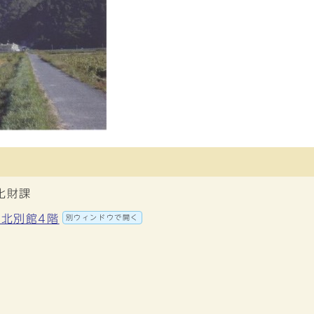
化財課
 北別館4階
別ウィンドウで開く