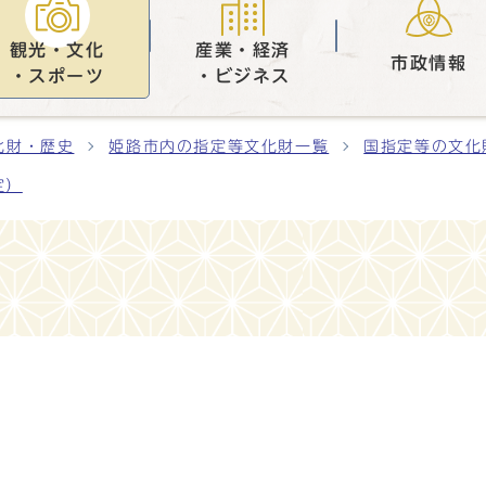
観光・文化
産業・経済
市政情報
・スポーツ
・ビジネス
化財・歴史
姫路市内の指定等文化財一覧
国指定等の文化
定）