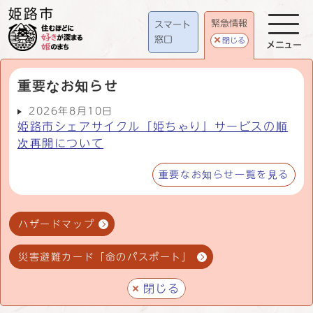
緊急情報
スマート
窓口
閉じる
メニュー
重要なお知らせ
2026年8月10日
姫路市シェアサイクル「姫ちゃり」サービスの順
次再開について
重要なお知らせ一覧を見る
ハザードマップ
災害避難カード「命のパスポート」
閉じる