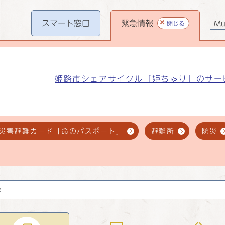
スマート
窓口
緊急情報
閉じる
Mul
姫路市シェアサイクル「姫ちゃり」のサー
災害避難カード「命のパスポート」
避難所
防災