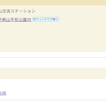
山交流ステーション
 手柄山平和公園内
別ウィンドウで開く
利用