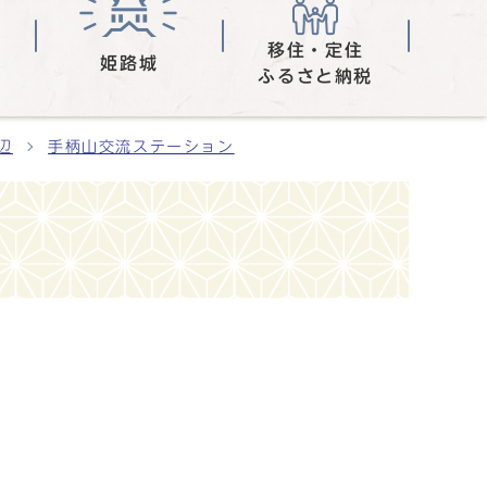
移住・定住
姫路城
ふるさと納税
辺
手柄山交流ステーション