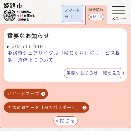
緊急情報
スマート
窓口
閉じる
メニュー
重要なお知らせ
2026年8月4日
姫路市シェアサイクル「姫ちゃり」のサービス提
供一時停止について
重要なお知らせ一覧を見る
ハザードマップ
災害避難カード「命のパスポート」
閉じる