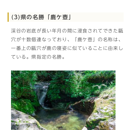
(3)県の名勝「鹿ケ壺」
渓谷の岩底が長い年月の間に浸食されてできた甌
穴が十数個連なっており、「鹿ケ壺」の名称は、
一番上の甌穴が鹿の寝姿に似ていることに由来し
ている。県指定の名勝。