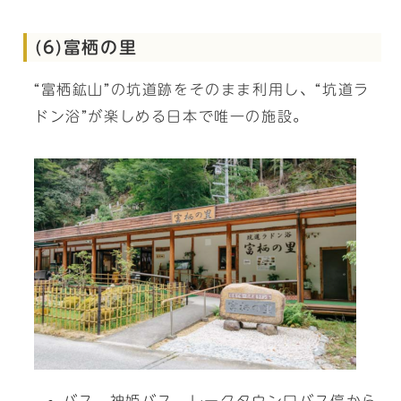
(6)富栖の里
“富栖鉱山”の坑道跡をそのまま利用し、“坑道ラ
ドン浴”が楽しめる日本で唯一の施設。
バス 神姫バス レークタウン口バス停から