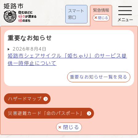
緊急情報
スマート
窓口
閉じる
メニュー
重要なお知らせ
2026年8月4日
姫路市シェアサイクル「姫ちゃり」のサービス提
供一時停止について
重要なお知らせ一覧を見る
ハザードマップ
災害避難カード「命のパスポート」
閉じる