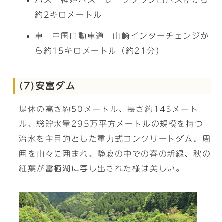
約2キロメートル
車 中国自動車道 山崎インターチェンジか
ら約15キロメートル（約21分）
(7)安富ダム
堤体の高さ約50メートル、長さ約145メート
ル、総貯水量295万平方メートルの規模を持つ
治水を主目的とした重力式コンクリートダム。周
囲を山々に囲まれ、静寂の中での春の新緑、秋の
紅葉が富栖湖に写し出された様は美しい。