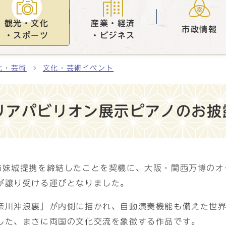
観光・文化
産業・経済
市政情報
・スポーツ
・ビジネス
化・芸術
文化・芸術イベント
リアパビリオン展示ピアノのお披
姉妹城提携を締結したことを契機に、大阪・関西万博のオ
が譲り受ける運びとなりました。
奈川沖浪裏」が内側に描かれ、自動演奏機能も備えた世界
した、まさに両国の文化交流を象徴する作品です。