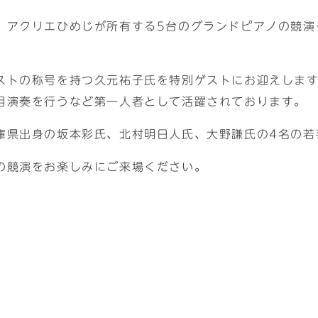
リエひめじが所有する5台のグランドピアノの競演イベント「T
ストの称号を持つ久元祐子氏を特別ゲストにお迎えします
目演奏を行うなど第一人者として活躍されております。
庫県出身の坂本彩氏、北村明日人氏、大野謙氏の4名の若
の競演をお楽しみにご来場ください。