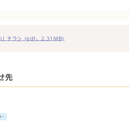
ion」チラシ (pdf、2.31MB)
せ先
開く