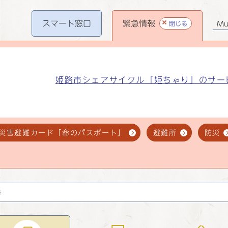
スマート
窓口
緊急情報
閉じる
Mul
姫路市シェアサイクル「姫ちゃり」のサー
災害避難カード「命のパスポート」
避難所
防災