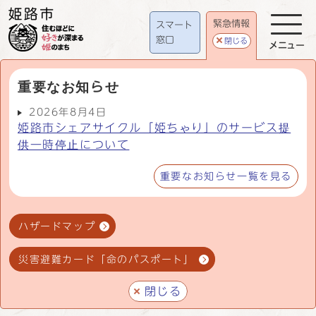
緊急情報
スマート
窓口
閉じる
メニュー
重要なお知らせ
2026年8月4日
姫路市シェアサイクル「姫ちゃり」のサービス提
供一時停止について
重要なお知らせ一覧を見る
ハザードマップ
災害避難カード「命のパスポート」
閉じる