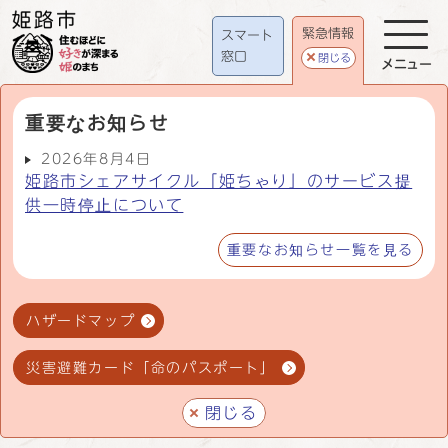
緊急情報
スマート
窓口
閉じる
メニュー
重要なお知らせ
2026年8月4日
姫路市シェアサイクル「姫ちゃり」のサービス提
供一時停止について
重要なお知らせ一覧を見る
ハザードマップ
災害避難カード「命のパスポート」
閉じる