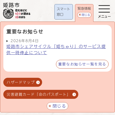
緊急情報
スマート
窓口
閉じる
メニュー
重要なお知らせ
2026年8月4日
姫路市シェアサイクル「姫ちゃり」のサービス提
供一時停止について
重要なお知らせ一覧を見る
ハザードマップ
災害避難カード「命のパスポート」
閉じる