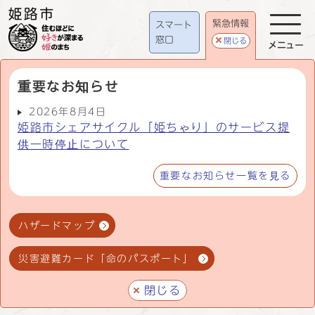
緊急情報
スマート
窓口
閉じる
メニュー
重要なお知らせ
2026年8月4日
姫路市シェアサイクル「姫ちゃり」のサービス提
供一時停止について
重要なお知らせ一覧を見る
ハザードマップ
災害避難カード「命のパスポート」
閉じる