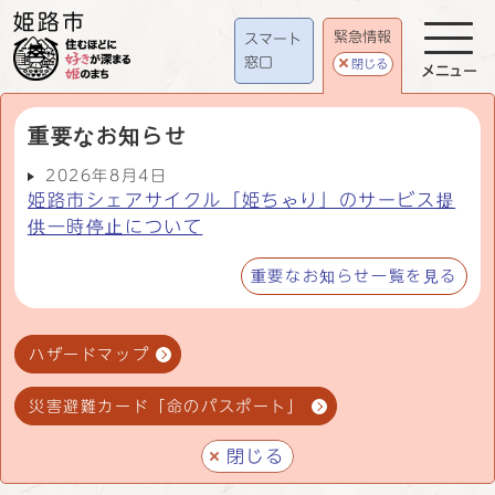
緊急情報
スマート
窓口
閉じる
メニュー
重要なお知らせ
2026年8月4日
姫路市シェアサイクル「姫ちゃり」のサービス提
供一時停止について
重要なお知らせ一覧を見る
ハザードマップ
災害避難カード「命のパスポート」
閉じる