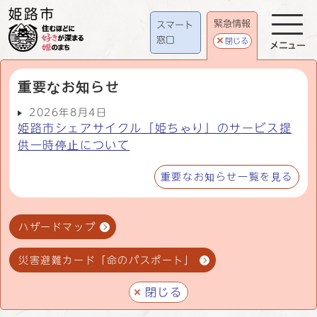
緊急情報
スマート
窓口
閉じる
メニュー
重要なお知らせ
2026年8月4日
姫路市シェアサイクル「姫ちゃり」のサービス提
供一時停止について
重要なお知らせ一覧を見る
ハザードマップ
災害避難カード「命のパスポート」
閉じる