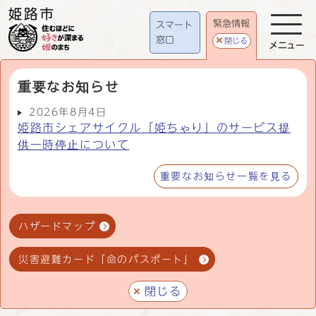
緊急情報
スマート
窓口
閉じる
メニュー
重要なお知らせ
2026年8月4日
姫路市シェアサイクル「姫ちゃり」のサービス提
供一時停止について
重要なお知らせ一覧を見る
ハザードマップ
災害避難カード「命のパスポート」
閉じる