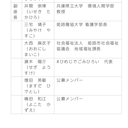
副
井関 崇博
兵庫県立大学 環境人間学部
座
（いせき た
教授
長
かひろ）
三宅 靖子
姫路獨協大学 看護学部長
（みやけ や
すこ）
大西 麻衣子
社会福祉法人 姫路市社会福祉
（おおにし
協議会 地域福祉課長
まいこ）
瀬木 陽介
#ひめじでごみひろい 代表
（せぎ よう
すけ）
増田 英敏
公募メンバー
（ますだ ひ
でとし）
横田 和江
公募メンバー
（よこた か
ずえ）