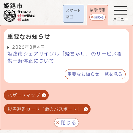
緊急情報
スマート
窓口
閉じる
メニュー
重要なお知らせ
2026年8月4日
姫路市シェアサイクル「姫ちゃり」のサービス提
供一時停止について
重要なお知らせ一覧を見る
ハザードマップ
災害避難カード「命のパスポート」
閉じる