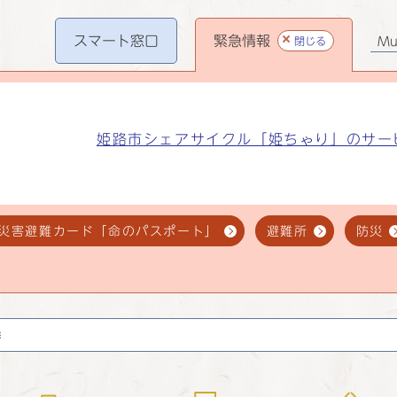
スマート
窓口
緊急情報
閉じる
Mul
姫路市シェアサイクル「姫ちゃり」のサー
災害避難カード「命のパスポート」
避難所
防災